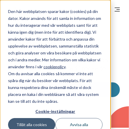
Den här webbplatsen sparar kakor (cookies) på din
dator. Kakor används för att samla in information om
hur du interagerar med vår webbplats samt för att
känna igen dig (men inte för att identifiera dig). Vi
använder kakor för att förbättra och anpassa din
Purchase to Pay
upplevelse av webbplatsen, sammanställa statistik
och göra analyser om våra besökare på webbplatsen
och i andra medier. Mer information om vilka kakor vi
Automatisera hela processen från
använder finns i vår
cookiepolicy
.
inköp till betalning
med Proceedo.
Om du avvisar alla cookies så kommer vi inte att
spåra dig när du besöker vår webbplats. För att
kunna respektera dina önskemål måste vi dock
Boka demo
placera en kaka i din webbläsare så att våra system
kan se till att du inte spåras.
Cookie-inställningar
Tillåt alla cookies
Avvisa alla