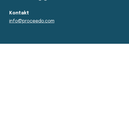
Kontakt
info@proceedo.com
© 2026 Visma Proceedo AB
Information security
Privacy statement
Accessibility statement
Cookies
Cookie settings
Trust centre