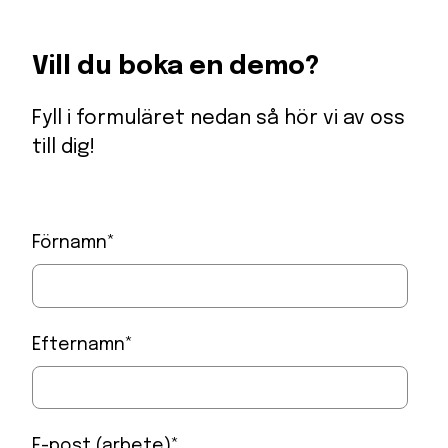
Vill du boka en demo?
Fyll i formuläret nedan så hör vi av oss
till dig!
Förnamn
*
Efternamn
*
E-post (arbete)
*