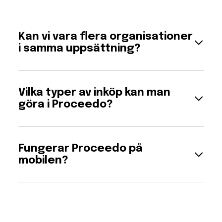
Kan vi vara flera organisationer
i samma uppsättning?
Ja, flera organisationer kan enkelt använda
samma uppsättning av Proceedo. Även i olika
Vilka typer av inköp kan man
länder.
göra i Proceedo?
I Proceedo kan du beställa allt: tjänster,
konsulter, produkter och rekvisitioner. Du kan
Fungerar Proceedo på
även göra förfrågningar.
mobilen?
Oavsett om användaren loggar in på kontoret
eller på fältet är Proceedo alltid tillgänglig på
alla typer av enheter såsom mobilen, läsplatta
eller dator.