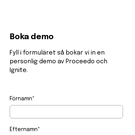
(GHG-protokollet) för att räkna ut scope-3-
utsläpp. GHG-protokollet är industristandarden
för Carbon Accounting.
Ignite använder
Exiobase Emission Factor
Boka demo
Database
för att hämta utsläppsdata kring olika
produkter och tjänster.
Fyll i formuläret så bokar vi in en
personlig demo av Proceedo och
Ignite.
Förnamn
*
Efternamn
*