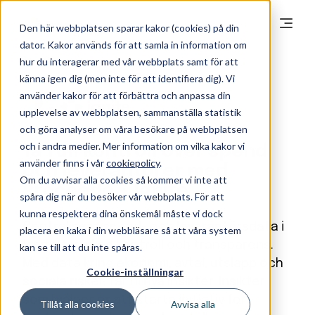
Den här webbplatsen sparar kakor (cookies) på din
dator. Kakor används för att samla in information om
hur du interagerar med vår webbplats samt för att
känna igen dig (men inte för att identifiera dig). Vi
använder kakor för att förbättra och anpassa din
+
upplevelse av webbplatsen, sammanställa statistik
och göra analyser om våra besökare på webbplatsen
och i andra medier. Mer information om vilka kakor vi
Ta full kontroll över spend
använder finns i vår
cookiepolicy
.
och leverantörer med
Om du avvisar alla cookies så kommer vi inte att
Proceedo + Ignite
spåra dig när du besöker vår webbplats. För att
kunna respektera dina önskemål måste vi dock
Centralisera spend- och leverantörsdata i
placera en kaka i din webbläsare så att våra system
Ignite för ökad kontroll och transparens.
kan se till att du inte spåras.
Med data kring ekonomi, avtal, utsläpp och
Cookie-inställningar
sociala risker, får ni nya insikter. Insikter
som hjälper er att starta initiativ för
Tillåt alla cookies
Avvisa alla