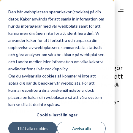
Den här webbplatsen sparar kakor (cookies) på din
dator. Kakor används för att samla in information om
hur du interagerar med vår webbplats samt för att
känna igen dig (men inte för att identifiera dig). Vi
använder kakor för att förbättra och anpassa din
Få en demo av Proceedo
upplevelse av webbplatsen, sammanställa statistik
och göra analyser om våra besökare på webbplatsen
Proceedo är ett genomtänkt inköp-
och i andra medier. Mer information om vilka kakor vi
och fakturahanteringssystem som gör
använder finns i vår
cookiepolicy
.
Om du avvisar alla cookies så kommer vi inte att
det lättare för hela organisationen att
spåra dig när du besöker vår webbplats. För att
göra rätt. Att köpa rätt produkter på
kunna respektera dina önskemål måste vi dock
rätt avtal. Dessutom med en smidig
placera en kaka i din webbläsare så att våra system
hantering som säkerställer att risken
kan se till att du inte spåras.
för misstag minimeras.
Cookie-inställningar
Tillåt alla cookies
Avvisa alla