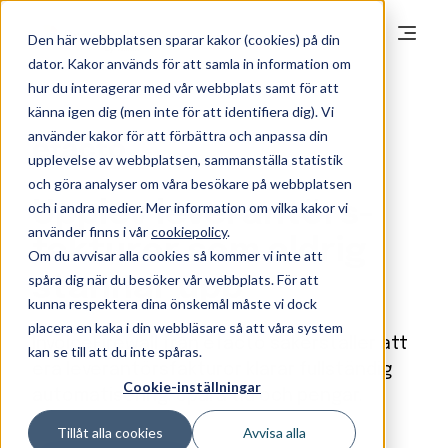
Den här webbplatsen sparar kakor (cookies) på din
dator. Kakor används för att samla in information om
hur du interagerar med vår webbplats samt för att
känna igen dig (men inte för att identifiera dig). Vi
använder kakor för att förbättra och anpassa din
upplevelse av webbplatsen, sammanställa statistik
och göra analyser om våra besökare på webbplatsen
Upplev leverantörs­
och i andra medier. Mer information om vilka kakor vi
använder finns i vår
cookiepolicy
.
fakturor som aldrig
Om du avvisar alla cookies så kommer vi inte att
stannar upp
spåra dig när du besöker vår webbplats. För att
kunna respektera dina önskemål måste vi dock
placera en kaka i din webbläsare så att våra system
InvoiceFirewall från efacto säkerställer att
kan se till att du inte spåras.
era leverantörsfakturor klarar fullständig
Cookie-inställningar
automatisering. Spara tid och pengar.
Tillåt alla cookies
Avvisa alla