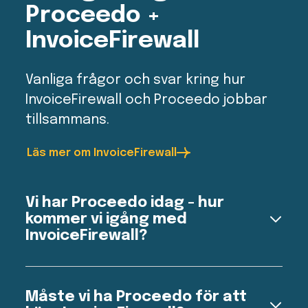
Proceedo +
InvoiceFirewall
Vanliga frågor och svar kring hur
InvoiceFirewall och Proceedo jobbar
tillsammans.
Läs mer om InvoiceFirewall
Vi har Proceedo idag - hur
kommer vi igång med
InvoiceFirewall?
Fyll i formuläret på sidan så kontaktar vi dig. Eller
ta det direkt med er Key Account Manager.
Måste vi ha Proceedo för att