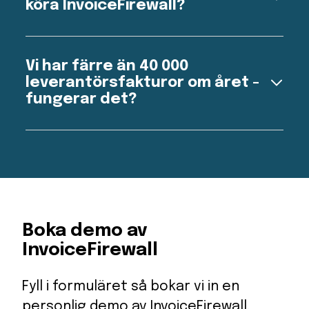
köra InvoiceFirewall?
Absolut inte! Vi kan hjälpa er igång med
InvoiceFirewall oavsett vilket inköpssystem eller
Vi har färre än 40 000
ERP ni arbetar i.
leverantörsfakturor om året -
fungerar det?
Även med endast 30 000 fakturor årligen, där 40
% behöver justeringar, kan du spara hela 600
timmar. Tänk på vad du kan göra med all den extra
tiden!
Boka demo av
InvoiceFirewall
Fyll i formuläret så bokar vi in en
personlig demo av InvoiceFirewall.