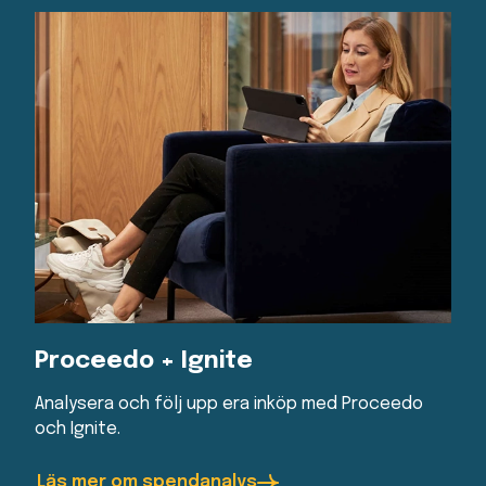
Proceedo + Ignite
Analysera och följ upp era inköp med Proceedo
och Ignite.
Läs mer om spendanalys