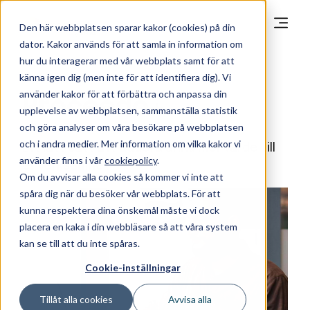
Den här webbplatsen sparar kakor (cookies) på din
dator. Kakor används för att samla in information om
hur du interagerar med vår webbplats samt för att
känna igen dig (men inte för att identifiera dig). Vi
använder kakor för att förbättra och anpassa din
Proceedo+
upplevelse av webbplatsen, sammanställa statistik
och göra analyser om våra besökare på webbplatsen
och i andra medier. Mer information om vilka kakor vi
Ett lätt sätt att addera ännu mer värde till
använder finns i vår
cookiepolicy
.
er verksamhet
Om du avvisar alla cookies så kommer vi inte att
spåra dig när du besöker vår webbplats. För att
kunna respektera dina önskemål måste vi dock
placera en kaka i din webbläsare så att våra system
kan se till att du inte spåras.
Cookie-inställningar
Tillåt alla cookies
Avvisa alla