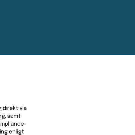
 direkt via
ng, samt
ompliance-
ing enligt