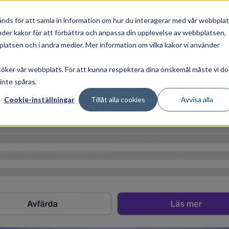
änds för att samla in information om hur du interagerar med vår webbpla
ar
Varför Proceedo?
Resurser
Kontakt
vänder kakor för att förbättra och anpassa din upplevelse av webbplatsen,
latsen och i andra medier. Mer information om vilka kakor vi använder
esöker vår webbplats. För att kunna respektera dina önskemål måste vi d
 inte spåras.
Cookie-inställningar
Tillåt alla cookies
Avvisa alla
direktupphandlingar med AI