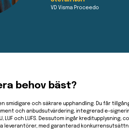
VD Visma Proceedo
 era behov bäst?
 en smidigare och säkrare upphandling. Du får tillgång
kument och anbudsutvärdering, integrerad e-signeri
, LUF och LUFS. Dessutom ingår kreditupplysning, c
gna leverantörer, med garanterad konkurrensutsättn