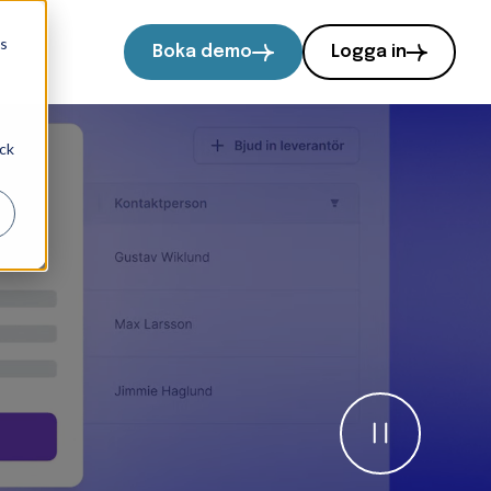
ts
Boka demo
Logga in
ock
Pause