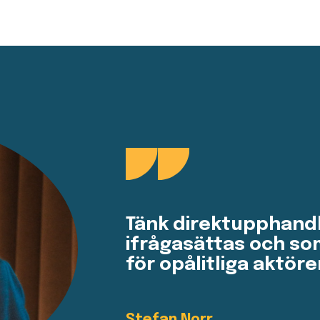
Tänk direktupphandl
ifrågasättas och som
för opålitliga aktöre
Stefan Norr