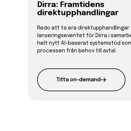
Dirra: Framtidens
direktupphandlingar
Redo att ta era direktupphandlingar t
lanseringseventet för Dirra i samarb
helt nytt AI-baserat systemstöd so
processen från behov till avtal.
Titta on-demand