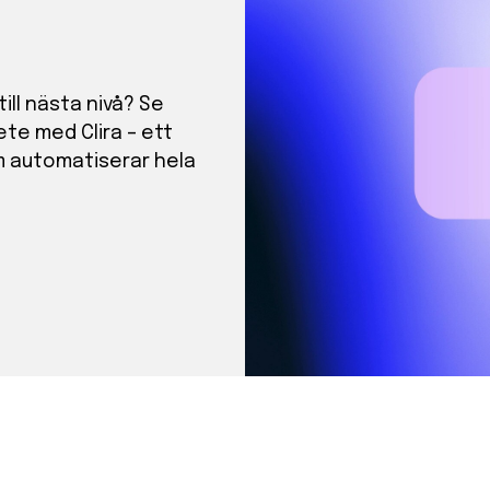
ill nästa nivå? Se
ete med Clira – ett
m automatiserar hela