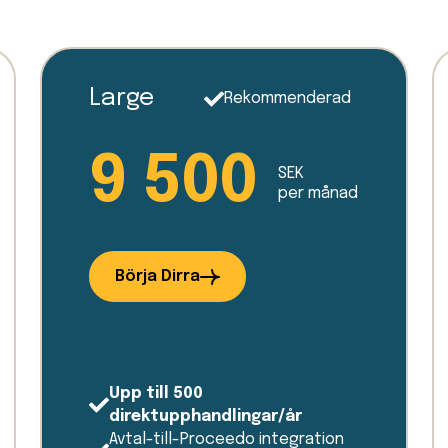
Large
Rekommenderad
9 500
SEK
per månad
Börja Dirra
Upp till 500
direktupphandlingar/år
Avtal-till-Proceedo integration