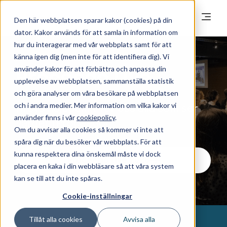
Den här webbplatsen sparar kakor (cookies) på din
dator. Kakor används för att samla in information om
hur du interagerar med vår webbplats samt för att
känna igen dig (men inte för att identifiera dig). Vi
använder kakor för att förbättra och anpassa din
Proceedo Live
upplevelse av webbplatsen, sammanställa statistik
och göra analyser om våra besökare på webbplatsen
och i andra medier. Mer information om vilka kakor vi
Årets höjdpunkt för oss alla som ser
använder finns i vår
cookiepolicy
.
värdet i Proceedo!
Om du avvisar alla cookies så kommer vi inte att
spåra dig när du besöker vår webbplats. För att
kunna respektera dina önskemål måste vi dock
Proceedo Live 2026
placera en kaka i din webbläsare så att våra system
kan se till att du inte spåras.
Cookie-inställningar
Tillåt alla cookies
Avvisa alla