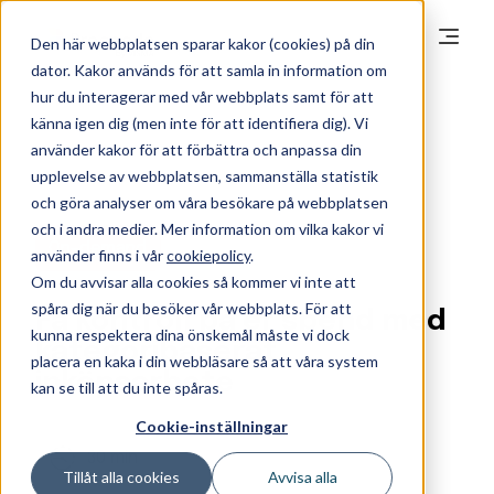
Den här webbplatsen sparar kakor (cookies) på din
dator. Kakor används för att samla in information om
hur du interagerar med vår webbplats samt för att
känna igen dig (men inte för att identifiera dig). Vi
använder kakor för att förbättra och anpassa din
upplevelse av webbplatsen, sammanställa statistik
och göra analyser om våra besökare på webbplatsen
och i andra medier. Mer information om vilka kakor vi
On-demand
använder finns i vår
cookiepolicy
.
Om du avvisar alla cookies så kommer vi inte att
spåra dig när du besöker vår webbplats. För att
Få kontroll på er spend med
kunna respektera dina önskemål måste vi dock
kategoribaserat
placera en kaka i din webbläsare så att våra system
inköpsarbete
kan se till att du inte spåras.
Cookie-inställningar
30 min
Tillåt alla cookies
Avvisa alla