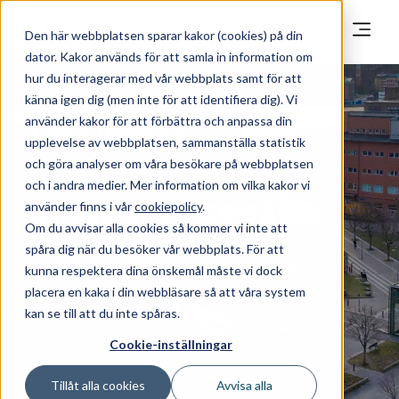
Den här webbplatsen sparar kakor (cookies) på din
dator. Kakor används för att samla in information om
hur du interagerar med vår webbplats samt för att
känna igen dig (men inte för att identifiera dig). Vi
använder kakor för att förbättra och anpassa din
Chalmers
upplevelse av webbplatsen, sammanställa statistik
och göra analyser om våra besökare på webbplatsen
automatiserar
och i andra medier. Mer information om vilka kakor vi
inköpsprocessen
använder finns i vår
cookiepolicy
.
Om du avvisar alla cookies så kommer vi inte att
spåra dig när du besöker vår webbplats. För att
Chalmers tekniska högskola har
kunna respektera dina önskemål måste vi dock
automatiserat beställning till
placera en kaka i din webbläsare så att våra system
kan se till att du inte spåras.
betalning med Proceedo.
Cookie-inställningar
Tillåt alla cookies
Avvisa alla