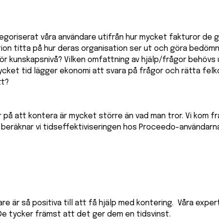
tegoriserat våra användare utifrån hur mycket fakturor de gr
tion titta på hur deras organisation ser ut och göra bedö
ör kunskapsnivå? Vilken omfattning av hjälp/frågor behövs u
ycket tid lägger ekonomi att svara på frågor och rätta felk
tt?
r på att kontera är mycket större än vad man tror. Vi kom fr
 beräknar vi tidseffektiviseringen hos Proceedo-användarna
dare är så positiva till att få hjälp med kontering. Våra ex
 De tycker främst att det ger dem en tidsvinst.