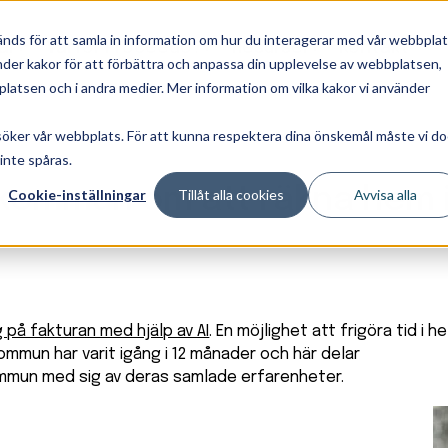
änds för att samla in information om hur du interagerar med vår webbpla
ar
Varför Proceedo?
Resurser
Kontakt
vänder kakor för att förbättra och anpassa din upplevelse av webbplatsen,
latsen och i andra medier. Mer information om vilka kakor vi använder
esöker vår webbplats. För att kunna respektera dina önskemål måste vi d
 inte spåras.
 kommun om att räkna hem i
Cookie-inställningar
Tillåt alla cookies
Avvisa alla
på fakturan med hjälp av AI
. En möjlighet att frigöra tid i he
ommun har varit igång i 12 månader och här delar
mmun med sig av deras samlade erfarenheter.