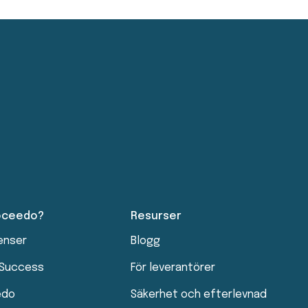
roceedo?
Resurser
enser
Blogg
 Success
För leverantörer
edo
Säkerhet och efterlevnad