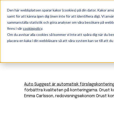
Den här webbplatsen sparar kakor (cookies) på din dator. Kakor anv
Lösning
samt för att känna igen dig (men inte för att identifiera dig). Vi an
sammanställa statistik och göra analyser om våra besökare på webbp
finns i vår
cookiepolicy
.
Om du avvisar alla cookies så kommer vi inte att spåra dig när du b
placera en kaka i din webbläsare så att våra system kan se till att du
2024-10-29 16:48
Camilla Swärd
AutoSuggest - Orust
månader
Auto Suggest är automatisk förslagskontering 
förbättra kvaliteten på konteringarna. Orust k
Emma Carlsson, redovisningsekonom Orust ko