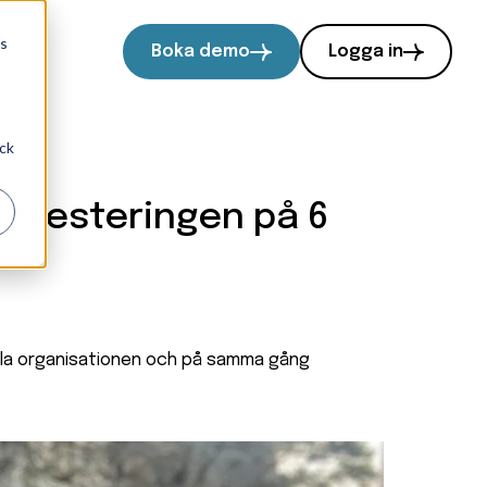
ts
Boka demo
Logga in
ock
nvesteringen på 6
la
organisationen och på samma gång