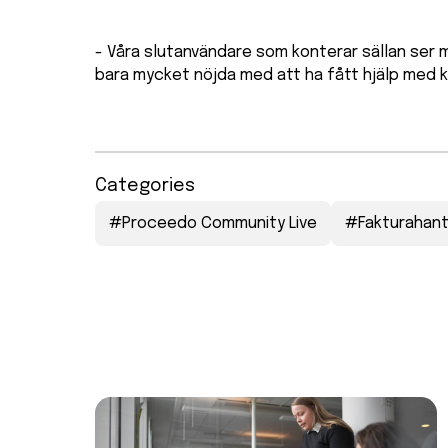
- Våra slutanvändare som konterar sällan ser m
bara mycket nöjda med att ha fått hjälp med k
Categories
#
Proceedo Community Live
#
Fakturahant